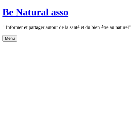
Aller
Be Natural asso
au
contenu
" Informer et partager autour de la santé et du bien-être au naturel"
Menu