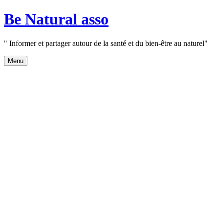
Aller
Be Natural asso
au
contenu
" Informer et partager autour de la santé et du bien-être au naturel"
Menu