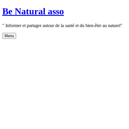
Aller
Be Natural asso
au
contenu
" Informer et partager autour de la santé et du bien-être au naturel"
Menu