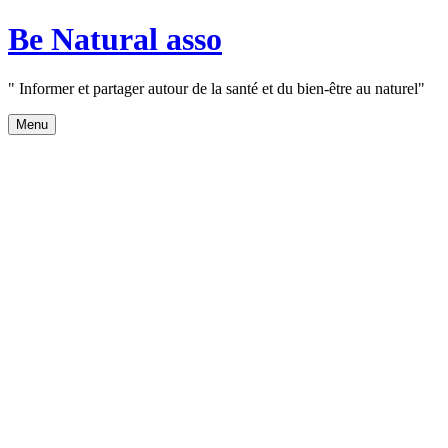
Aller
Be Natural asso
au
contenu
" Informer et partager autour de la santé et du bien-être au naturel"
Menu