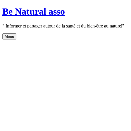
Aller
Be Natural asso
au
contenu
" Informer et partager autour de la santé et du bien-être au naturel"
Menu