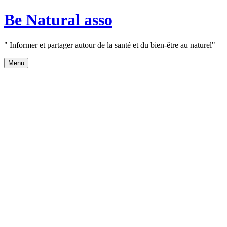
Aller
Be Natural asso
au
contenu
" Informer et partager autour de la santé et du bien-être au naturel"
Menu