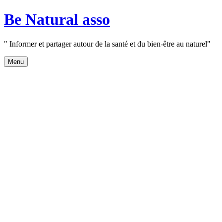
Aller
Be Natural asso
au
contenu
" Informer et partager autour de la santé et du bien-être au naturel"
Menu