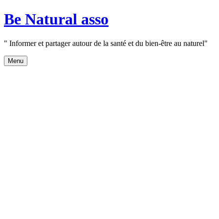
Aller
Be Natural asso
au
contenu
" Informer et partager autour de la santé et du bien-être au naturel"
Menu