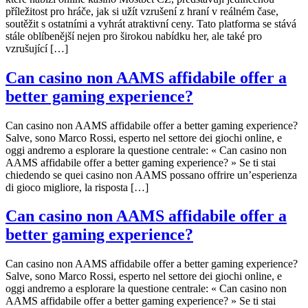
příležitost pro hráče, jak si užít vzrušení z hraní v reálném čase,
soutěžit s ostatními a vyhrát atraktivní ceny. Tato platforma se stává
stále oblíbenější nejen pro širokou nabídku her, ale také pro
vzrušující […]
Can casino non AAMS affidabile offer a
better gaming experience?
Can casino non AAMS affidabile offer a better gaming experience?
Salve, sono Marco Rossi, esperto nel settore dei giochi online, e
oggi andremo a esplorare la questione centrale: « Can casino non
AAMS affidabile offer a better gaming experience? » Se ti stai
chiedendo se quei casino non AAMS possano offrire un’esperienza
di gioco migliore, la risposta […]
Can casino non AAMS affidabile offer a
better gaming experience?
Can casino non AAMS affidabile offer a better gaming experience?
Salve, sono Marco Rossi, esperto nel settore dei giochi online, e
oggi andremo a esplorare la questione centrale: « Can casino non
AAMS affidabile offer a better gaming experience? » Se ti stai