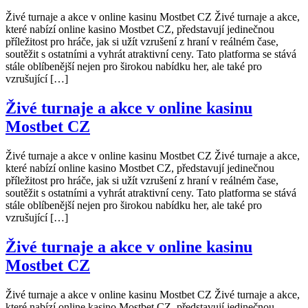
Živé turnaje a akce v online kasinu Mostbet CZ Živé turnaje a akce,
které nabízí online kasino Mostbet CZ, představují jedinečnou
příležitost pro hráče, jak si užít vzrušení z hraní v reálném čase,
soutěžit s ostatními a vyhrát atraktivní ceny. Tato platforma se stává
stále oblíbenější nejen pro širokou nabídku her, ale také pro
vzrušující […]
Živé turnaje a akce v online kasinu
Mostbet CZ
Živé turnaje a akce v online kasinu Mostbet CZ Živé turnaje a akce,
které nabízí online kasino Mostbet CZ, představují jedinečnou
příležitost pro hráče, jak si užít vzrušení z hraní v reálném čase,
soutěžit s ostatními a vyhrát atraktivní ceny. Tato platforma se stává
stále oblíbenější nejen pro širokou nabídku her, ale také pro
vzrušující […]
Živé turnaje a akce v online kasinu
Mostbet CZ
Živé turnaje a akce v online kasinu Mostbet CZ Živé turnaje a akce,
které nabízí online kasino Mostbet CZ, představují jedinečnou